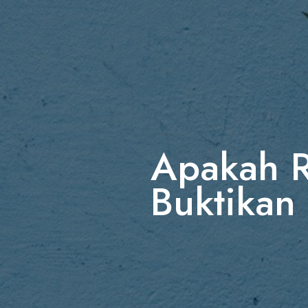
Apakah R
Buktikan