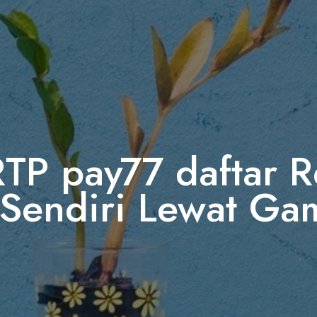
TP pay77 daftar R
 Sendiri Lewat Gam