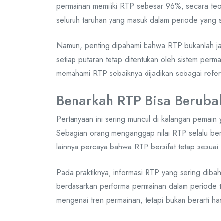
permainan memiliki RTP sebesar 96%, secara teo
seluruh taruhan yang masuk dalam periode yang 
Namun, penting dipahami bahwa RTP bukanlah ja
setiap putaran tetap ditentukan oleh sistem perm
memahami RTP sebaiknya dijadikan sebagai refer
Benarkah RTP Bisa Beruba
Pertanyaan ini sering muncul di kalangan pemai
Sebagian orang menganggap nilai RTP selalu ber
lainnya percaya bahwa RTP bersifat tetap sesuai
Pada praktiknya, informasi RTP yang sering diba
berdasarkan performa permainan dalam periode t
mengenai tren permainan, tetapi bukan berarti has